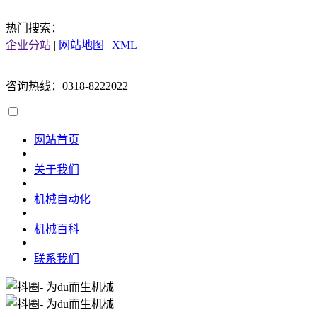
热门搜索：
企业分站
|
网站地图
|
XML
咨询热线：0318-8222022
网站首页
|
关于我们
|
机械自动化
|
机械百科
|
联系我们