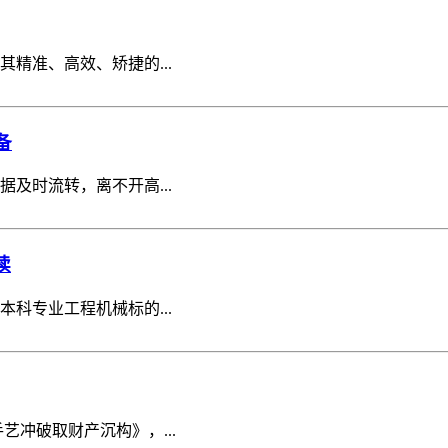
精准、高效、矫捷的...
备
及时流转，离不开高...
读
本科专业工程机械标的...
艺冲破取财产沉构》，...