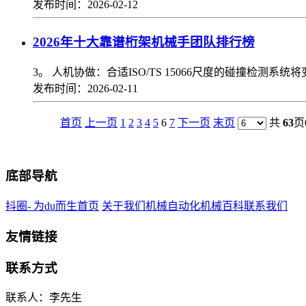
发布时间：2026-02-12
2026年十大靠谱桁架机械手团队排行榜
3。 人机协做：合适ISO/TS 15066尺度的碰撞检测系统将
发布时间：2026-02-11
首页
上一页
1
2
3
4
5
6
7
下一页
末页
共
63
页
底部导航
抖圈- 为du而生首页
关于我们
机械自动化
机械百科
联系我们
友情链接
联系方式
联系人：李先生