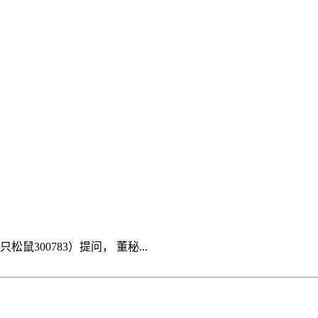
鼠300783）提问， 董秘...