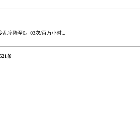
变乱率降至0。03次/百万小时...
621
条