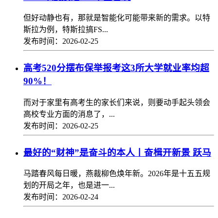
但好动静也有，那就是智能化可能带来新的需求。以特
斯拉为例，特斯拉搞FS...
发布时间：2026-02-25
高考520分摆布保举报考这3所大学就业率均超
90%！
而对于家里有高考生的家长们来说，则要动手起头领会
高校专业方面的消息了，...
发布时间：2026-02-25
最好的“财神”是奋斗的本人丨奋楫开新景 跃马
马踏春风每日暖，燕裁柳色焕年新。2026年是十五五规
划的开局之年，也是进一...
发布时间：2026-02-24