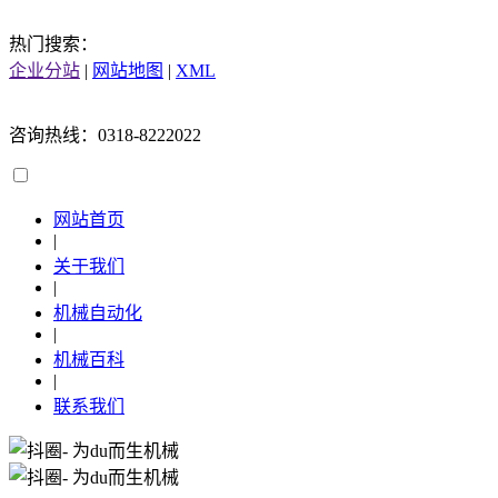
热门搜索：
企业分站
|
网站地图
|
XML
咨询热线：0318-8222022
网站首页
|
关于我们
|
机械自动化
|
机械百科
|
联系我们