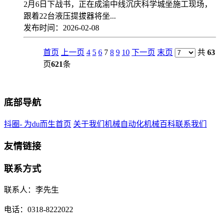
2月6日下战书，正在成渝中线沉庆科学城坐施工现场，
跟着22台液压提拔器将坐...
发布时间：2026-02-08
首页
上一页
4
5
6
7
8
9
10
下一页
末页
共
63
页
621
条
底部导航
抖圈- 为du而生首页
关于我们
机械自动化
机械百科
联系我们
友情链接
联系方式
联系人：李先生
电话：0318-8222022