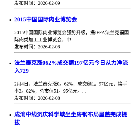
发布时间：2026-02-09
2015中国国际肉业博览会
2015中国国际肉业博览会强势升级，携IFFA法兰克福国
际肉类加工工业博览会，中...
发布时间：2026-02-08
法兰泰克涨062%成交额197亿元今日从力净流
入729
2月4日，法兰泰克涨0。62%，成交额1。97亿元，换手
率3。82%，总市值51。95亿元。...
发布时间：2026-02-08
成渝中线沉庆科学城坐坐房钢布局屋盖完成提
拔