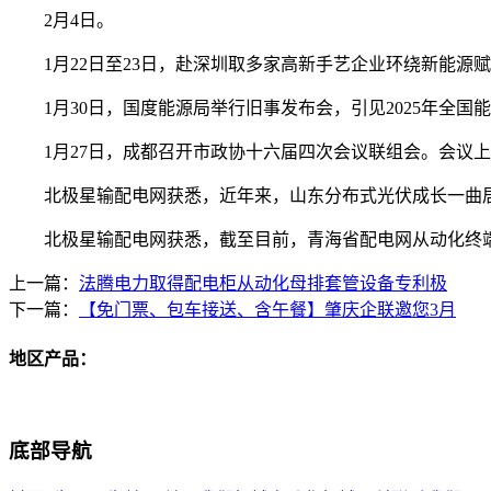
2月4日。
1月22日至23日，赴深圳取多家高新手艺企业环绕新能源
1月30日，国度能源局举行旧事发布会，引见2025年全国
1月27日，成都召开市政协十六届四次会议联组会。会议上，
北极星输配电网获悉，近年来，山东分布式光伏成长一曲居于全国
北极星输配电网获悉，截至目前，青海省配电网从动化终端无效
上一篇：
法腾电力取得配电柜从动化母排套管设备专利极
下一篇：
【免门票、包车接送、含午餐】肇庆企联邀您3月
地区产品：
底部导航