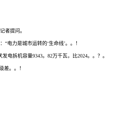
覆记者提问。
“电力是城市运转的‘生命线’。。！
机容量9343。82万千瓦，比2024。。？。
级差。。！