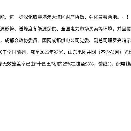
赋能、进一步深化取粤港澳大湾区财产协做，强化蒙粤两地。。！
能源形势、送峰度冬能源保供、全国电力市场买卖等环境，并回
成都会政协委员、国网成都供电公司党委、副总司理罗亮暗示：
前列。截至2025年岁尾，山东电网并网（不含孤网）光伏发电拆
笼盖率已由“十四五”初的25%提拔至98%，馈线%，配电线