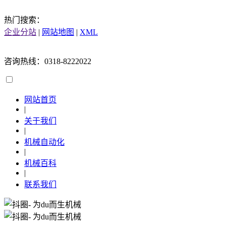
热门搜索：
企业分站
|
网站地图
|
XML
咨询热线：0318-8222022
网站首页
|
关于我们
|
机械自动化
|
机械百科
|
联系我们