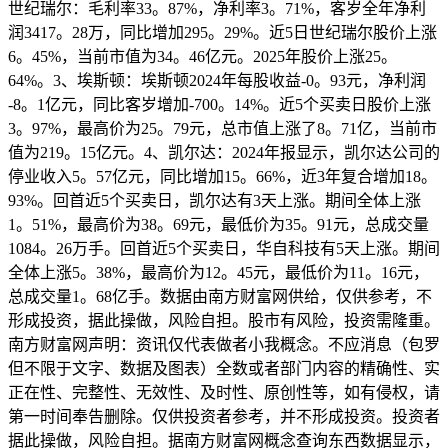
世纪瑞尔：毛利率33。87%，净利率3。71%，客岁全年净利
润3417。28万，同比增加295。29%。近5日世纪瑞尔股价上涨
6。45%，当前市值为34。46亿元。2025年股价上涨25。
64%。3、埃斯顿：埃斯顿2024年每股收益-0。93元，净利润
-8。1亿元，同比客岁增加-700。14%。近5个买卖日股价上涨
3。97%，最高价为25。79元，总市值上涨了8。71亿，当前市
值为219。15亿元。4、凯尔达：2024年报显示，凯尔达公司的
停业收入5。57亿元，同比增加15。66%，近3年复合增加18。
93%。回首近5个买卖日，凯尔达有3天上涨。期间全体上涨
1。51%，最高价为38。69元，最低价为35。91元，总成交量
1084。26万手。回首近5个买卖日，华自科技有5天上涨。期间
全体上涨5。38%，最高价为12。45元，最低价为11。16元，
总成交量1。68亿手。数据由南方财富网供给，仅供参考，不
形成投资，据此操做，风险自担。股市有风险，投资需隆重。
南方财富网声明：资讯仅代表做者小我概念。不应消息（包罗
但不限于文字、数据及图表）全数或者部门内容的精确性、实
正在性、完整性、无效性、及时性、原创性等，如有侵权，请
第一时间奉告删除。仅供投资者参考，并不形成投资。投资者
据此操做，风险自担。据南方财富网概念查询东西数据显示，