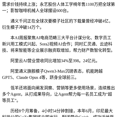
需求价钱持续上涨；永艺股份人体工学椅年售1100万把全球第
一；影智咖啡机械人全球摆设600台。
通义千问正在全球次要模子社区的下载量曾经冲破4亿，
衍生模子冲破14万个。
本AI周报聚焦AI电商范畴三大平台计谋分化、数字员工
新兴用工模式兴起、Sora2视频AI合作；同时汇灵通、云迹科
技、将来智能等企业展示融资取增加，帮力财产数智化转型。
阿里云AI营业营收同比增加34%至398。24亿元。
阿里通义旗舰模子Qwen3-Max沉磅表态，机能跨越
GPT5、Claude Opus 4等，跻身全球前三。
瓴羊还将面向阐发洞察、营销等更多使用场景，连续推出
多个Agent，从打成果导向，让Agent帮力每一名员工成为“超
等员工”。
历经8个月筹备，4小时54分钟割接，本年6月，印尼最大