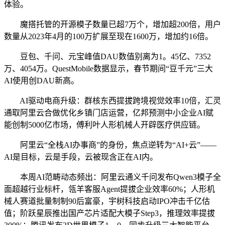
体验。
魔搭托管的开源模子数量已超7万个，增加超200倍，用户
数量从2023年4月的100万扩展至现在1600万，增加约16倍。
豆包、千问、元宝峰值DAU数值别离为1。45亿、7352
万、4054万。QuestMobile数据显示，春节期间“豆千元”三大
AI使用创DAU新高。
AI驱动电商升级：群核东西提拔跨境视觉效率10倍，汇灵
通取阿里云合做优化乡镇门店运营，亿邦预测中小企业AI赋
能创制5000亿市场，傅利叶人形机械人开辟医疗供应链。
阿里云“全栈AI办事商”的身份，焦点逆转为“AI+云”——
AI是目标，云是手段，云被现含正在AI内。
本周AI范畴动态频出：阿里云通义千问发布Qwen3模子全
面超越行业标杆，瓴羊客服Agent提拔企业效率60%；人形机
械人赛道批量制制90后富豪，宇树科技启动IPO冲击千亿估
值；阶跃星辰推出国产芯片适配大模子Step3，推理效率提拔