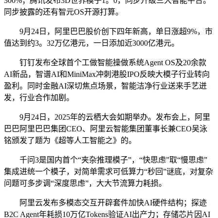
300%；腾讯发布3D世界模子1。0，同步升级三大智能平台。
同步披露的还有智元OS开源打算。
9月24日，阿里巴巴股价创下四年新高，单日涨超9%，市
值达到约3。32万亿港元，一日添加近3000亿港元。
钉钉发布全球首个工做智能操做系统Agent OS及20余款
AI新品，智谱AI和MiniMax冲刺港股IPO反映大模子行业转向
盈利。同时金融AI深切焦点场景，智能洁净行业送来手艺迸
发，行业合作加剧。
9月24日，2025年的云栖大会如期举办。发布会上，阿里
巴巴阿里巴巴集团CEO、阿里云智能集团董事长兼CEO吴泳
铭颁发了题为《超等人工智能之》的。
千问3是国内首个“夹杂推理模子”，“快思虑”取“慢思虑”
集成进统一个模子，对简单需求可低算力“秒回”谜底，对复杂
问题可多步调“深度思虑”，大大节流算力耗损。
阿里云发布多模态交互开辟套件加快AI硬件结构；探迹
B2C Agent年耗损10万亿Tokens验证AI出产力；存储芯片因AI