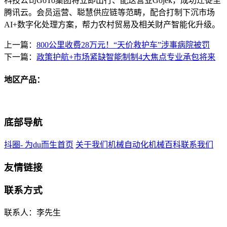
科技公司GoTo集团将立即出行、配送营业Gojek，成功迁徙至
腾讯云。会员运营、聪慧供应链等范畴，配合打制下沉市场
AI+数字化处理方案，帮力农村贸易及相关财产智能化升级。
上一篇：
800公里收费28万元！“天价救护车”涉事病院被罚
下一篇：
政策护航+市场紧缺智能制制4大焦点专业承包将来
地区产品：
底部导航
抖圈- 为du而生首页
关于我们
机械自动化
机械百科
联系我们
友情链接
联系方式
联系人：李先生